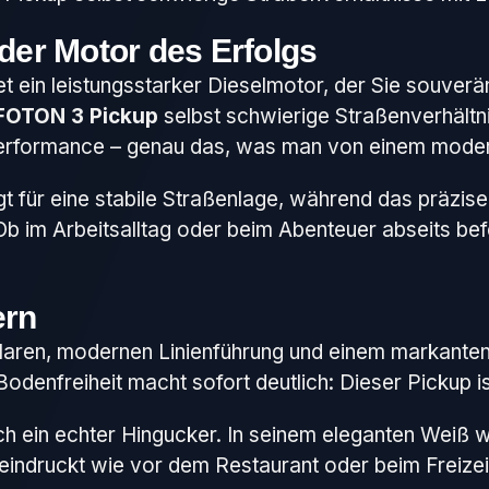
 der Motor des Erfolgs
 ein leistungsstarker Dieselmotor, der Sie souverän
FOTON 3 Pickup
selbst schwierige Straßenverhältnis
e Performance – genau das, was man von einem mod
t für eine stabile Straßenlage, während das präzis
 Ob im Arbeitsalltag oder beim Abenteuer abseits be
ern
laren, modernen Linienführung und einem markanten Au
 Bodenfreiheit macht sofort deutlich: Dieser Pickup 
uch ein echter Hingucker. In seinem eleganten Weiß w
indruckt wie vor dem Restaurant oder beim Freizeit