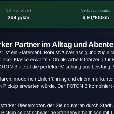
CO₂ kombiniert
Verbrauch komb.
264 g/km
9,9 l/100km
rker Partner im Alltag und Abente
er ist ein Statement. Robust, zuverlässig und zugleic
eser Klasse erwarten. Ob als Arbeitsfahrzeug für
OTON 3 bietet die perfekte Mischung aus Leistung, Vie
laren, modernen Linienführung und einem markanten Au
em Pickup erwarten würde. Der FOTON 3 kombiniert d
sstarker Dieselmotor, der Sie souverän durch Stadt,
Pickup selbst schwierige Straßenverhältnisse mit Le