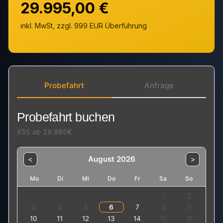
29.995,00 €
inkl. MwSt, zzgl. 999 EUR Überführung
Probefahrt
Anfrage
Probefahrt buchen
X55 ab 29.995€
August 2026
<
>
Mo
Di
Mi
Do
Fr
Sa
So
1
2
3
4
5
6
7
8
9
10
11
12
13
14
15
16