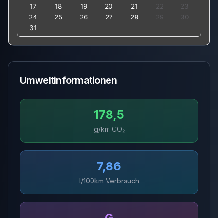
17
18
19
20
21
22
23
24
25
26
27
28
29
30
31
Umweltinformationen
178,5
g/km CO₂
7,86
l/100km Verbrauch
G