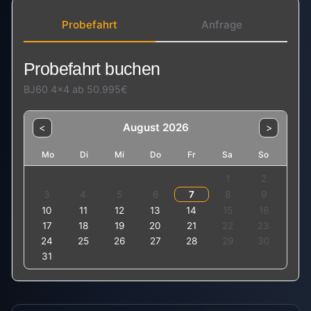
Probefahrt
Anfrage
Probefahrt buchen
BJ60 4×4 ab 50.995€
August 2026
<
>
Mo
Di
Mi
Do
Fr
Sa
So
1
2
3
4
5
6
7
8
9
10
11
12
13
14
15
16
17
18
19
20
21
22
23
24
25
26
27
28
29
30
31