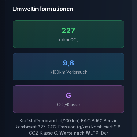
Umweltinformationen
227
g/km CO₂
9,8
l/100km Verbrauch
G
CO₂-Klasse
Kraftstoffverbrauch (l/100 km) BAIC BJ60 Benzin
kombiniert 227; CO2-Emission (g/km) kombiniert 9,8.
CO2-Klasse G.
Werte nach WLTP.
Der