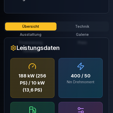
Übersicht
Technik
Ausstattung
Galerie
Finanzierung
Preis
Leistungsdaten
Garantie
188 kW (256
400 / 50
Nm Drehmoment
PS) / 10 kW
(13,6 PS)